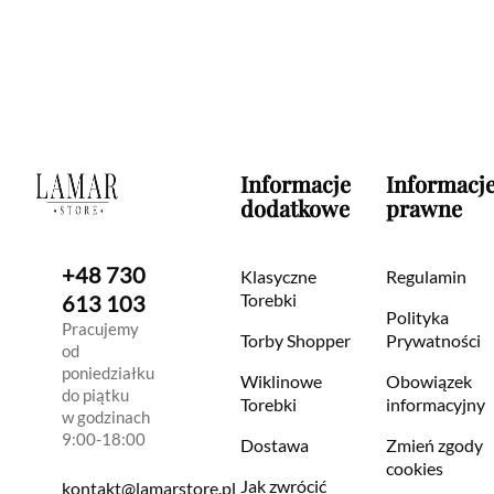
Informacje
Informacj
dodatkowe
prawne
+48 730
Klasyczne
Regulamin
Torebki
613 103
Polityka
Pracujemy
Torby Shopper
Prywatności
od
poniedziałku
Wiklinowe
Obowiązek
do piątku
Torebki
informacyjny
w godzinach
9:00-18:00
Dostawa
Zmień zgody
cookies
Jak zwrócić
kontakt@lamarstore.pl