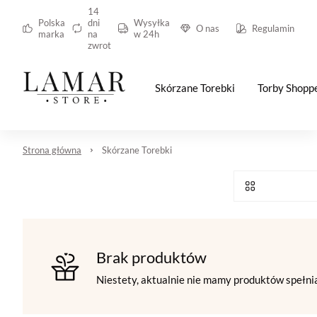
14
Polska
dni
Wysyłka
O nas
Regulamin
marka
na
w 24h
zwrot
Skórzane Torebki
Torby Shopp
Strona główna
Skórzane Torebki
Brak produktów
Niestety, aktualnie nie mamy produktów spełni