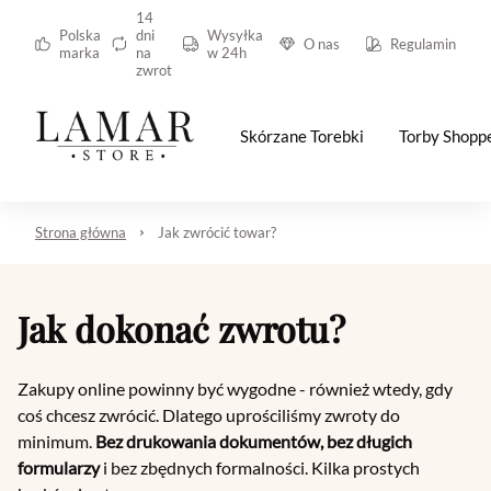
14
Polska
dni
Wysyłka
O nas
Regulamin
marka
na
w 24h
zwrot
Skórzane Torebki
Torby Shopp
Strona główna
Jak zwrócić towar?
Jak dokonać zwrotu?
Zakupy online powinny być wygodne - również wtedy, gdy
coś chcesz zwrócić. Dlatego uprościliśmy zwroty do
minimum.
Bez drukowania dokumentów, bez długich
formularzy
i bez zbędnych formalności. Kilka prostych