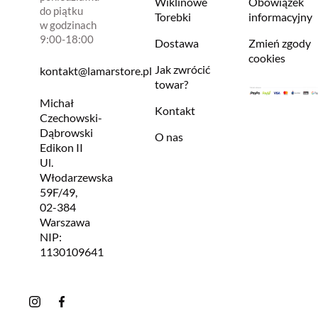
Wiklinowe
Obowiązek
do piątku
Torebki
informacyjny
w godzinach
9:00-18:00
Dostawa
Zmień zgody
cookies
Jak zwrócić
kontakt@lamarstore.pl
towar?
Michał
Kontakt
Czechowski-
Dąbrowski
O nas
Edikon II
Ul.
Włodarzewska
59F/49,
02-384
Warszawa
NIP:
1130109641