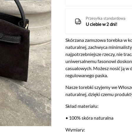
Przesyłka standardowa
U ciebie w 2 dni!
Skórzana zamszowa torebka w ko
naturalnej, zachwyca minimalist
najpotrzebniejsze rzeczy, nie tra
uniwersalnemu fasonowi doskonale
casualowych. Możesz nosić ją w d
regulowanego paska.
Nasze torebki szyjemy we Włoszec
naturalnej, dzięki czemu produkty
Skład materiału:
• 100% skóra naturalna
Wymiary: