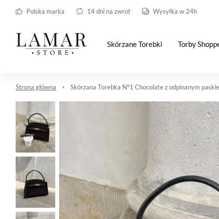
Polska marka
14 dni na zwrot
Wysyłka w 24h
Skórzane Torebki
Torby Shopp
Strona główna
Skórzana Torebka Nº1 Chocolate z odpinanym paski